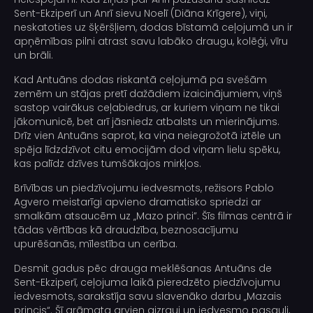
Sent-Ekziperī un Anrī sievu Noelī (Diāna Krīgere), viņi,
neskatoties uz šķēršļiem, dodas bīstamā ceļojumā un ir
apņēmības pilni atrast savu labāko draugu, kolēģi, vīru
un brāli.
Kad Antuāns dodas riskantā ceļojumā pa svešām
zemēm un stājas pretī dažādiem izaicinājumiem, viņš
sastop vairākus ceļabiedrus, ar kuriem viņam ne tikai
jākomunicē, bet arī jāsniedz atbalsts un mierinājums.
Drīz vien Antuāns saprot, ka viņa neiegrožotā iztēle un
spēja līdzdzīvot citu emocijām dod viņam lielu spēku,
kas palīdz dzīves tumšākajos mirkļos.
Brīvības un piedzīvojumu iedvesmots, režisors Pablo
Agvero meistarīgi apvieno dramatisko spriedzi ar
smalkām atsaucēm uz „Mazo princi”. Šīs filmas centrā ir
tādas vērtības kā draudzība, beznosacījumu
upurēšanās, mīlestība un cerība.
Desmit gadus pēc drauga meklēšanas Antuāns de
Sent-Ekziperī, ceļojuma laikā pieredzēto piedzīvojumu
iedvesmots, sarakstīja savu slavenāko darbu „Mazais
princis“. Šī grāmata arvien aizrauj un iedvesmo pasauli,