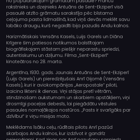
no populārākajām grāmatām pasaulē? Franču
rakstnieks un dzejnieks Antuāns de Sent-Ekziperī visā
pasaulē atzīto grāmatu sarakstīja pēc bīstama
ceļojuma pasta lidmašīnā, kad viņš devās meklēt savu
labāko draugu, kurš negaidīti bija pazudis Andu kalnos.
Harizmātiskais Vensāns Kasels, Luijs Garels un Diāna
Krīgere šim patiesos notikumos balstītajam
biogrāfiskajam stāstam piešķir neparastu spriedzi,
autentiskumu un dziļumu. Filma „Sent-Ekziperī”
kinoteātros no 28. marta.
Argentīna, 1930. gads. Jaunais Antuāns de Sent-Ekziperī
(Luijs Garels) un pieredzējušais Anrī Gijomē (Vensāns
Kasels), kuri ir aviokompānijas „Aeropostale” piloti,
izaicina likteni ik dienas. Viņi stājas pretī vētrām,
stindzinošam aukstumam un skarbiem apstākļiem, viņi
drosmīgi paceļas debesīs, lai piegādātu vēstules
pasaules nomaļākajos nostūros. „Pasts ir svarīgāks par
dzīvību!” ir viņu misijas moto.
Meklēdams īsāku ceļu, rūdītais pilots Anrī pazūd
skarbajos Andu kalnos, kur izdzīvot ir gandrīz
neiespējami. Kad ziņas par Anrī pazušanu sasniedz