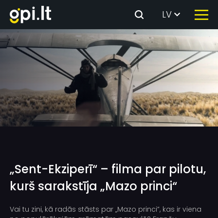
Skip
LV
to
the
content
„Sent-Ekziperī“ – filma par pilotu,
kurš sarakstīja „Mazo princi“
Vai tu zini, kā radās stāsts par „Mazo princi”, kas ir viena