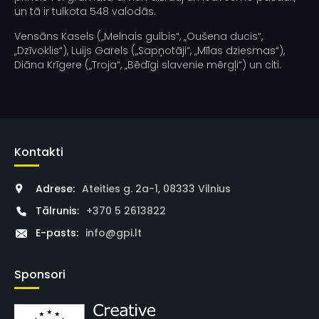
un tā ir tulkota 548 valodās.
Vensāns Kasels („Melnais gulbis“, „Oušena ducis“,
„Dzīvoklis“), Luijs Garels („Sapņotāji“, „Mīlas dziesmas“),
Diāna Krīgere („Troja“, „Bēdīgi slavenie mērgļi“) un citi.
Kontakti
Adrese:
Ateities g. 2a-1, 08333 Vilnius
Tālrunis:
+370 5 2613822
E-pasts:
info@gpi.lt
Sponsori