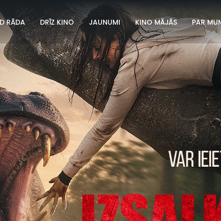
D RĀDA
DRĪZ KINO
JAUNUMI
KINO MĀJĀS
PAR MU