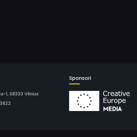
Sponsori
2a-1, 08333 Vilnius
13822
t