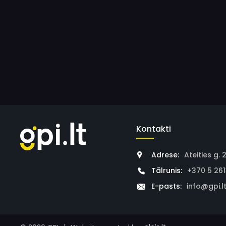
Kontakti
Adrese:
Ateities g. 
Tālrunis:
+370 5 26
E-pasts:
info@gpi.l