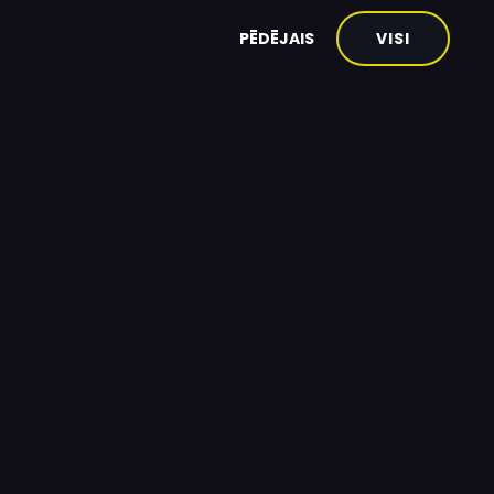
PĒDĒJAIS
VISI